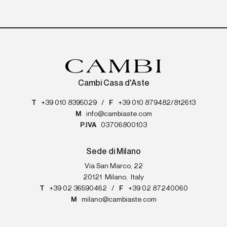
Cambi Casa d'Aste
T
+39 010 8395029
/
F
+39 010 879482/812613
M
info@cambiaste.com
P.IVA
03706800103
Sede di Milano
Via San Marco, 22
20121
Milano
,
Italy
T
+39 02 36590462
/
F
+39 02 87240060
M
milano@cambiaste.com