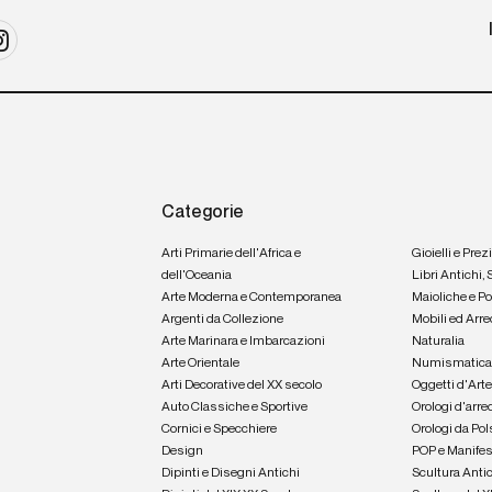
Categorie
Arti Primarie dell'Africa e
Gioielli e Prez
dell'Oceania
Libri Antichi,
Arte Moderna e Contemporanea
Maioliche e P
Argenti da Collezione
Mobili ed Arre
Arte Marinara e Imbarcazioni
Naturalia
Arte Orientale
Numismatic
Arti Decorative del XX secolo
Oggetti d'Art
Auto Classiche e Sportive
Orologi d'arre
Cornici e Specchiere
Orologi da Pol
Design
POP e Manifes
Dipinti e Disegni Antichi
Scultura Anti