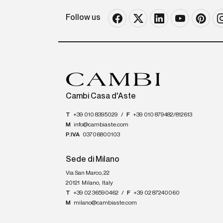
Follow us
Cambi Casa d'Aste
T
+39 010 8395029
/
F
+39 010 879482/812613
M
info@cambiaste.com
P.IVA
03706800103
Sede di Milano
Via San Marco, 22
20121
Milano
,
Italy
T
+39 02 36590462
/
F
+39 02 87240060
M
milano@cambiaste.com