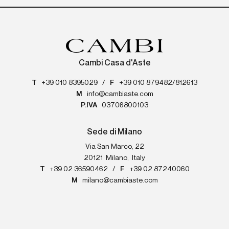
Cambi Casa d'Aste
T
+39 010 8395029
/
F
+39 010 879482/812613
M
info@cambiaste.com
P.IVA
03706800103
Sede di Milano
Via San Marco, 22
20121
Milano
,
Italy
T
+39 02 36590462
/
F
+39 02 87240060
M
milano@cambiaste.com