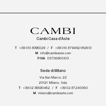
Cambi Casa d'Aste
T
+39 010 8395029
/
F
+39 010 879482/812613
M
info@cambiaste.com
P.IVA
03706800103
Sede di Milano
Via San Marco, 22
20121
Milano
,
Italy
T
+39 02 36590462
/
F
+39 02 87240060
M
milano@cambiaste.com