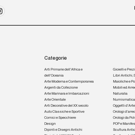
Categorie
Arti Primarie dell'Africa e
Gioielli e Prez
dell'Oceania
Libri Antichi,
Arte Moderna e Contemporanea
Maioliche e P
Argenti da Collezione
Mobili ed Arre
Arte Marinara e Imbarcazioni
Naturalia
Arte Orientale
Numismatic
Arti Decorative del XX secolo
Oggetti d'Art
Auto Classiche e Sportive
Orologi d'arre
Cornici e Specchiere
Orologi da Pol
Design
POP e Manifes
Dipinti e Disegni Antichi
Scultura Anti