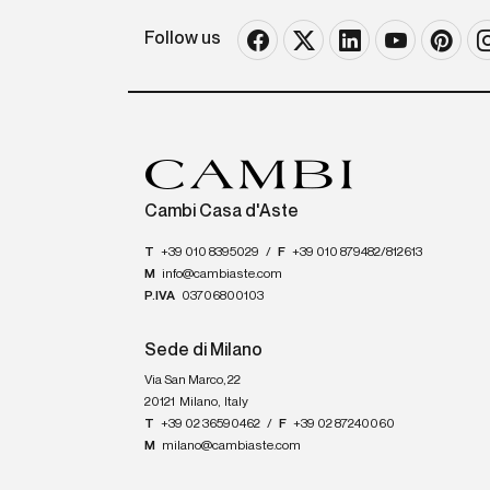
Follow us
Cambi Casa d'Aste
T
+39 010 8395029
/
F
+39 010 879482/812613
M
info@cambiaste.com
P.IVA
03706800103
Sede di Milano
Via San Marco, 22
20121
Milano
,
Italy
T
+39 02 36590462
/
F
+39 02 87240060
M
milano@cambiaste.com