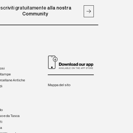
Iscriviti gratuitamente
alla nostra
Community
iosi
 Stampe
orcellane Antiche
Mappa del sito
di
a
e
do
so e da Tasca
ti
ca