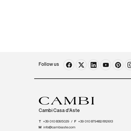
Follow us
Cambi Casa d'Aste
T
+39 010 8395029
/
F
+39 010 879482/812613
M
info@cambiaste.com