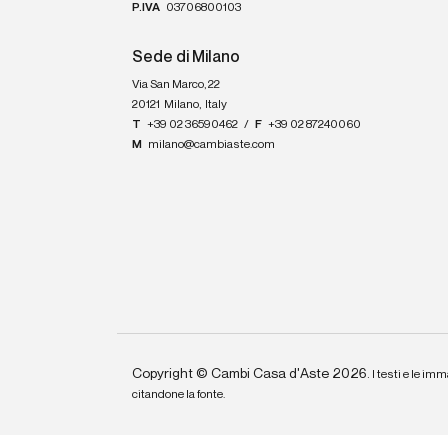
P.IVA
03706800103
Sede di Milano
Via San Marco, 22
20121
Milano
,
Italy
T
+39 02 36590462
/
F
+39 02 87240060
M
milano@cambiaste.com
Copyright © Cambi Casa d'Aste 2026.
I testi e le imm
citandone la fonte.