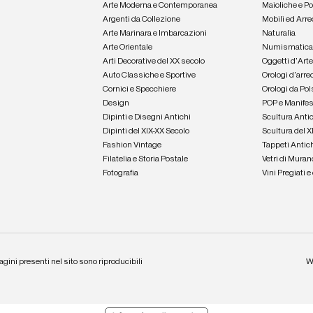
Arte Moderna e Contemporanea
Maioliche e P
Argenti da Collezione
Mobili ed Arre
Arte Marinara e Imbarcazioni
Naturalia
Arte Orientale
Numismatic
Arti Decorative del XX secolo
Oggetti d'Art
Auto Classiche e Sportive
Orologi d'arre
Cornici e Specchiere
Orologi da Pol
Design
POP e Manifes
Dipinti e Disegni Antichi
Scultura Anti
Dipinti del XIX-XX Secolo
Scultura del X
Fashion Vintage
Tappeti Antic
Filatelia e Storia Postale
Vetri di Muran
Fotografia
Vini Pregiati 
agini presenti nel sito sono riproducibili
W