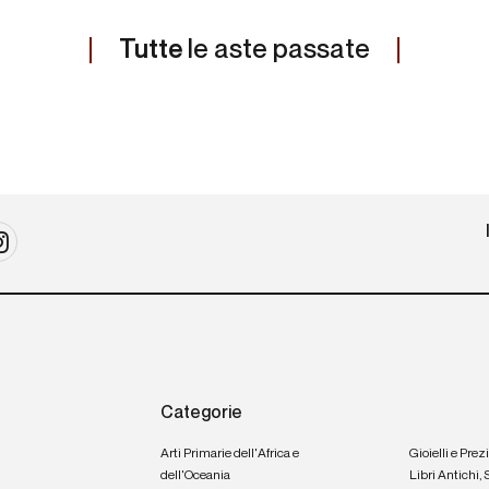
Tutte
le aste passate
Categorie
Arti Primarie dell'Africa e
Gioielli e Prez
dell'Oceania
Libri Antichi,