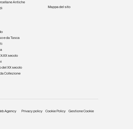
orcellane Antiche
Mappa del sito
di
a
e
do
so e da Tasca
ti
ca
IX-XX secolo
hi
o del XX secolo
e da Collezione
eb Agency
Privacy policy
Cookie Policy
Gestione Cookie