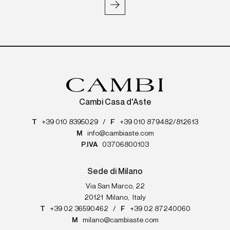
Cambi Casa d'Aste
T
+39 010 8395029
/
F
+39 010 879482/812613
M
info@cambiaste.com
P.IVA
03706800103
Sede di Milano
Via San Marco, 22
20121
Milano
,
Italy
T
+39 02 36590462
/
F
+39 02 87240060
M
milano@cambiaste.com