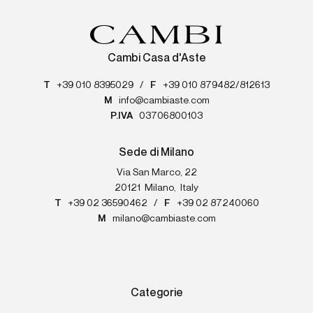
Cambi Casa d'Aste
T
+39 010 8395029
/
F
+39 010 879482/812613
M
info@cambiaste.com
P.IVA
03706800103
Sede di Milano
Via San Marco, 22
20121
Milano
,
Italy
T
+39 02 36590462
/
F
+39 02 87240060
M
milano@cambiaste.com
Categorie