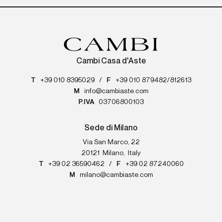
Cambi Casa d'Aste
T
+39 010 8395029
/
F
+39 010 879482/812613
M
info@cambiaste.com
P.IVA
03706800103
Sede di Milano
Via San Marco, 22
20121
Milano
,
Italy
T
+39 02 36590462
/
F
+39 02 87240060
M
milano@cambiaste.com