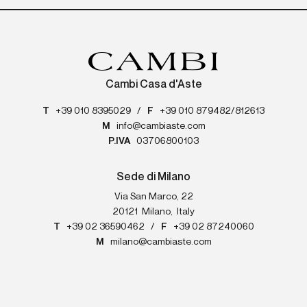
Cambi Casa d'Aste
T
+39 010 8395029
/
F
+39 010 879482/812613
M
info@cambiaste.com
P.IVA
03706800103
Sede di Milano
Via San Marco, 22
20121
Milano
,
Italy
T
+39 02 36590462
/
F
+39 02 87240060
M
milano@cambiaste.com