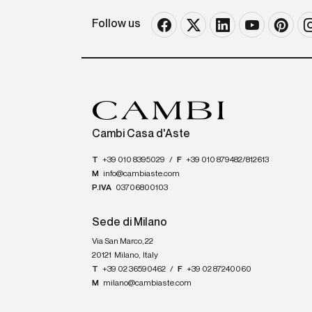
Follow us
Cambi Casa d'Aste
T
+39 010 8395029
/
F
+39 010 879482/812613
M
info@cambiaste.com
P.IVA
03706800103
Sede di Milano
Via San Marco, 22
20121
Milano
,
Italy
T
+39 02 36590462
/
F
+39 02 87240060
M
milano@cambiaste.com