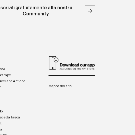
Iscriviti gratuitamente
alla nostra
Community
iosi
 Stampe
orcellane Antiche
Mappa del sito
di
a
e
do
so e da Tasca
ti
ca