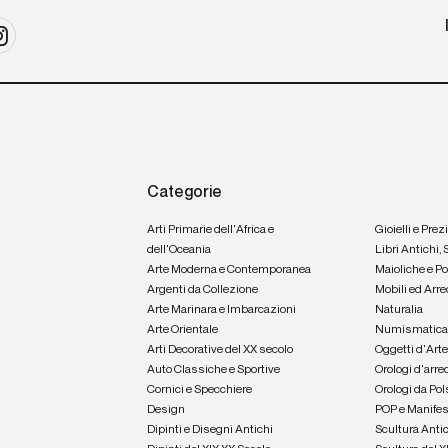
Categorie
Arti Primarie dell'Africa e
Gioielli e Prez
dell'Oceania
Libri Antichi,
Arte Moderna e Contemporanea
Maioliche e P
Argenti da Collezione
Mobili ed Arre
Arte Marinara e Imbarcazioni
Naturalia
Arte Orientale
Numismatic
Arti Decorative del XX secolo
Oggetti d'Art
Auto Classiche e Sportive
Orologi d'arre
Cornici e Specchiere
Orologi da Pol
Design
POP e Manifes
Dipinti e Disegni Antichi
Scultura Anti