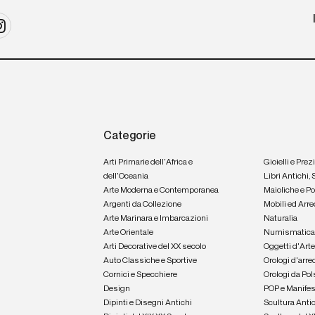
Categorie
Arti Primarie dell'Africa e
Gioielli e Prez
dell'Oceania
Libri Antichi,
Arte Moderna e Contemporanea
Maioliche e P
Argenti da Collezione
Mobili ed Arre
Arte Marinara e Imbarcazioni
Naturalia
Arte Orientale
Numismatic
Arti Decorative del XX secolo
Oggetti d'Art
Auto Classiche e Sportive
Orologi d'arre
Cornici e Specchiere
Orologi da Pol
Design
POP e Manifes
Dipinti e Disegni Antichi
Scultura Anti