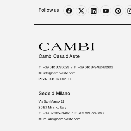
Follow us
Cambi Casa d'Aste
T
+39 010 8395029
/
F
+39 010 879482/812613
M
info@cambiaste.com
P.IVA
03706800103
Sede di Milano
Via San Marco, 22
20121
Milano
,
Italy
T
+39 02 36590462
/
F
+39 02 87240060
M
milano@cambiaste.com