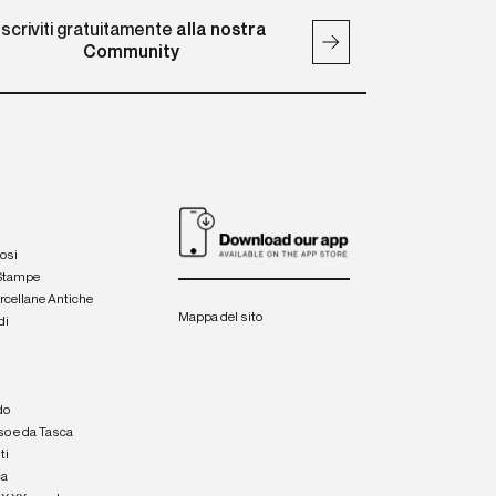
Iscriviti gratuitamente
alla nostra
Community
iosi
 Stampe
orcellane Antiche
Mappa del sito
di
a
e
do
so e da Tasca
ti
ca