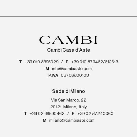
Cambi Casa d'Aste
T
+39 010 8395029
/
F
+39 010 879482/812613
M
info@cambiaste.com
P.IVA
03706800103
Sede di Milano
Via San Marco, 22
20121
Milano
,
Italy
T
+39 02 36590462
/
F
+39 02 87240060
M
milano@cambiaste.com