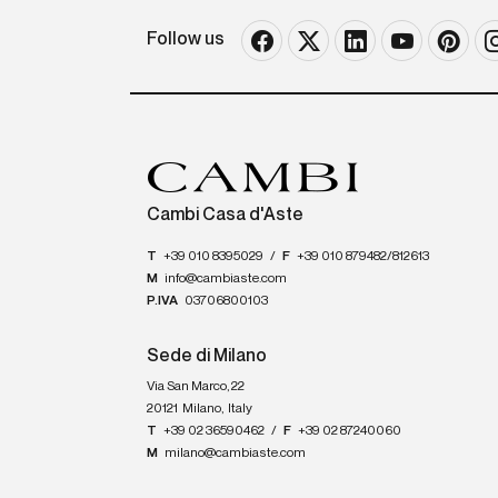
Follow us
Cambi Casa d'Aste
T
+39 010 8395029
/
F
+39 010 879482/812613
M
info@cambiaste.com
P.IVA
03706800103
Sede di Milano
Via San Marco, 22
20121
Milano
,
Italy
T
+39 02 36590462
/
F
+39 02 87240060
M
milano@cambiaste.com