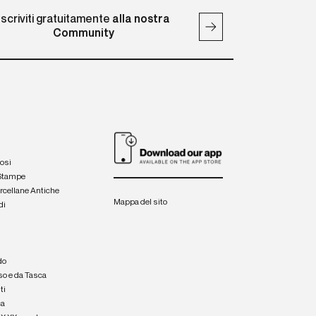
Iscriviti gratuitamente
alla nostra
Community
iosi
 Stampe
orcellane Antiche
Mappa del sito
di
a
e
do
so e da Tasca
ti
ca