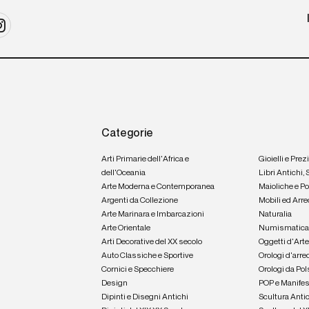
Categorie
Arti Primarie dell'Africa e
Gioielli e Prez
dell'Oceania
Libri Antichi,
Arte Moderna e Contemporanea
Maioliche e P
Argenti da Collezione
Mobili ed Arre
Arte Marinara e Imbarcazioni
Naturalia
Arte Orientale
Numismatic
Arti Decorative del XX secolo
Oggetti d'Art
Auto Classiche e Sportive
Orologi d'arre
Cornici e Specchiere
Orologi da Pol
Design
POP e Manifes
Dipinti e Disegni Antichi
Scultura Anti