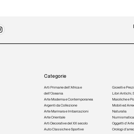
Categorie
Arti Primarie dell'Africa e
Gioielli e Prez
dell'Oceania
Libri Antichi,
Arte Moderna e Contemporanea
Maioliche e P
Argenti da Collezione
Mobili ed Arre
Arte Marinara e Imbarcazioni
Naturalia
Arte Orientale
Numismatic
Arti Decorative del XX secolo
Oggetti d'Art
Auto Classiche e Sportive
Orologi d'arre