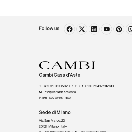
Follow us
Cambi Casa d'Aste
T
+39 010 8395029
/
F
+39 010 879482/812613
M
info@cambiaste.com
P.IVA
03706800103
Sede di Milano
Via San Marco, 22
20121
Milano
,
Italy