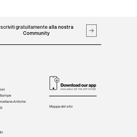
Iscriviti gratuitamente
alla nostra
Community
iosi
 Stampe
orcellane Antiche
Mappa del sito
di
a
e
do