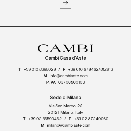
Cambi Casa d'Aste
T
+39 010 8395029
/
F
+39 010 879482/812613
M
info@cambiaste.com
P.IVA
03706800103
Sede di Milano
Via San Marco, 22
20121
Milano
,
Italy
T
+39 02 36590462
/
F
+39 02 87240060
M
milano@cambiaste.com