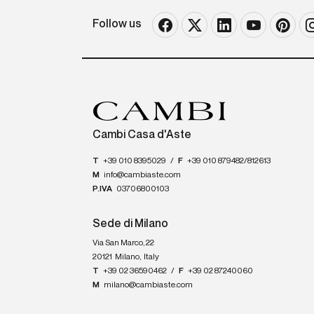
Follow us
Cambi Casa d'Aste
T
+39 010 8395029
/
F
+39 010 879482/812613
M
info@cambiaste.com
P.IVA
03706800103
Sede di Milano
Via San Marco, 22
20121
Milano
,
Italy
T
+39 02 36590462
/
F
+39 02 87240060
M
milano@cambiaste.com