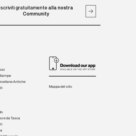
Iscriviti gratuitamente
alla nostra
Community
iosi
 Stampe
orcellane Antiche
Mappa del sito
di
a
e
do
so e da Tasca
ti
ca