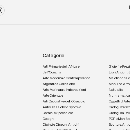
Categorie
Arti Primarie dell'Africa e
Gioielli e Prez
dell'Oceania
Libri Antichi,
Arte Moderna e Contemporanea
Maioliche e P
Argenti da Collezione
Mobili ed Arre
Arte Marinara e Imbarcazioni
Naturalia
Arte Orientale
Numismatic
Arti Decorative del XX secolo
Oggetti d'Art
Auto Classiche e Sportive
Orologi d'arre
Cornici e Specchiere
Orologi da Pol
Design
POP e Manifes
Dipinti e Disegni Antichi
Scultura Anti