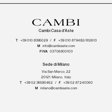
Cambi Casa d'Aste
T
+39 010 8395029
/
F
+39 010 879482/812613
M
info@cambiaste.com
P.IVA
03706800103
Sede di Milano
Via San Marco, 22
20121
Milano
,
Italy
T
+39 02 36590462
/
F
+39 02 87240060
M
milano@cambiaste.com