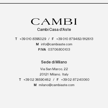
Cambi Casa d'Aste
T
+39 010 8395029
/
F
+39 010 879482/812613
M
info@cambiaste.com
P.IVA
03706800103
Sede di Milano
Via San Marco, 22
20121
Milano
,
Italy
T
+39 02 36590462
/
F
+39 02 87240060
M
milano@cambiaste.com