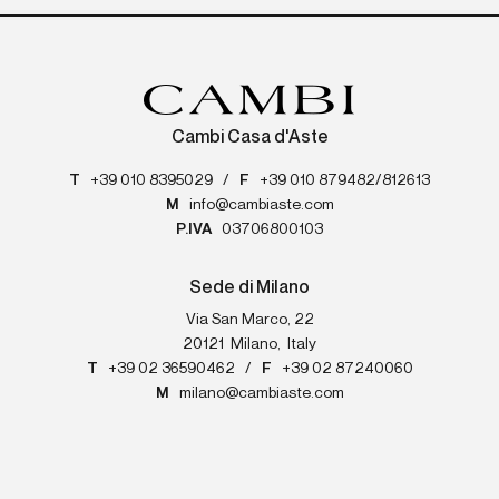
Cambi Casa d'Aste
T
+39 010 8395029
/
F
+39 010 879482/812613
M
info@cambiaste.com
P.IVA
03706800103
Sede di Milano
Via San Marco, 22
20121
Milano
,
Italy
T
+39 02 36590462
/
F
+39 02 87240060
M
milano@cambiaste.com