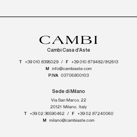
Cambi Casa d'Aste
T
+39 010 8395029
/
F
+39 010 879482/812613
M
info@cambiaste.com
P.IVA
03706800103
Sede di Milano
Via San Marco, 22
20121
Milano
,
Italy
T
+39 02 36590462
/
F
+39 02 87240060
M
milano@cambiaste.com