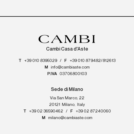
Cambi Casa d'Aste
T
+39 010 8395029
/
F
+39 010 879482/812613
M
info@cambiaste.com
P.IVA
03706800103
Sede di Milano
Via San Marco, 22
20121
Milano
,
Italy
T
+39 02 36590462
/
F
+39 02 87240060
M
milano@cambiaste.com