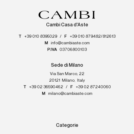
Cambi Casa d'Aste
T
+39 010 8395029
/
F
+39 010 879482/812613
M
info@cambiaste.com
P.IVA
03706800103
Sede di Milano
Via San Marco, 22
20121
Milano
,
Italy
T
+39 02 36590462
/
F
+39 02 87240060
M
milano@cambiaste.com
Categorie