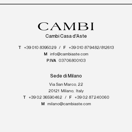
Cambi Casa d'Aste
T
+39 010 8395029
/
F
+39 010 879482/812613
M
info@cambiaste.com
P.IVA
03706800103
Sede di Milano
Via San Marco, 22
20121
Milano
,
Italy
T
+39 02 36590462
/
F
+39 02 87240060
M
milano@cambiaste.com