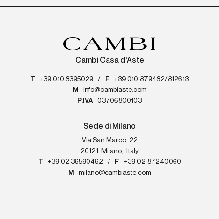
Cambi Casa d'Aste
T
+39 010 8395029
/
F
+39 010 879482/812613
M
info@cambiaste.com
P.IVA
03706800103
Sede di Milano
Via San Marco, 22
20121
Milano
,
Italy
T
+39 02 36590462
/
F
+39 02 87240060
M
milano@cambiaste.com