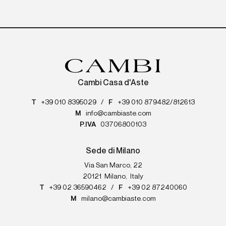
Cambi Casa d'Aste
T
+39 010 8395029
/
F
+39 010 879482/812613
M
info@cambiaste.com
P.IVA
03706800103
Sede di Milano
Via San Marco, 22
20121
Milano
,
Italy
T
+39 02 36590462
/
F
+39 02 87240060
M
milano@cambiaste.com