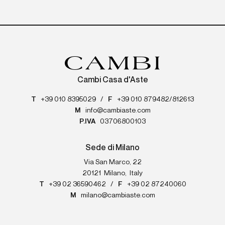
Cambi Casa d'Aste
T
+39 010 8395029
/
F
+39 010 879482/812613
M
info@cambiaste.com
P.IVA
03706800103
Sede di Milano
Via San Marco, 22
20121
Milano
,
Italy
T
+39 02 36590462
/
F
+39 02 87240060
M
milano@cambiaste.com