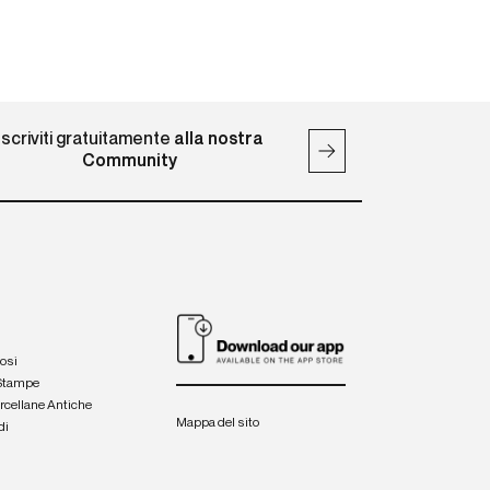
Iscriviti gratuitamente
alla nostra
Community
iosi
 Stampe
orcellane Antiche
Mappa del sito
di
a