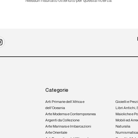
Nessun risultato ottenuto per questa ricerca.
Categorie
Arti Primarie dell'Africa e
Gioielli e Prez
dell'Oceania
Libri Antichi,
Arte Moderna e Contemporanea
Maioliche e P
Argenti da Collezione
Mobili ed Arre
Arte Marinara e Imbarcazioni
Naturalia
Arte Orientale
Numismatic