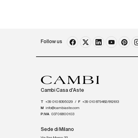
Follow us
Cambi Casa d'Aste
T
+39 010 8395029
/
F
+39 010 879482/812613
M
info@cambiaste.com
P.IVA
03706800103
Sede di Milano