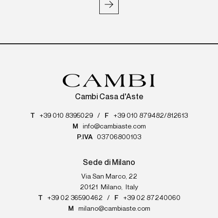
Cambi Casa d'Aste
T
+39 010 8395029
/
F
+39 010 879482/812613
M
info@cambiaste.com
P.IVA
03706800103
Sede di Milano
Via San Marco, 22
20121
Milano
,
Italy
T
+39 02 36590462
/
F
+39 02 87240060
M
milano@cambiaste.com