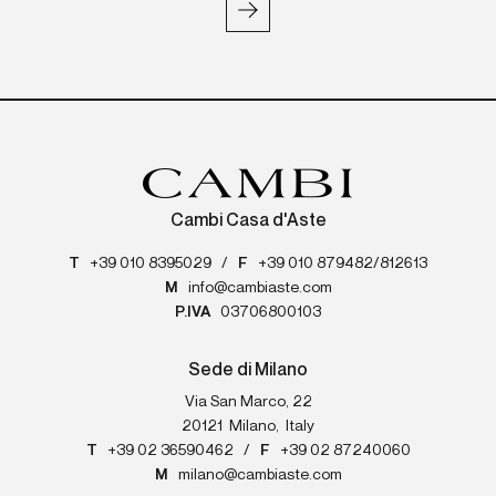
Cambi Casa d'Aste
T
+39 010 8395029
/
F
+39 010 879482/812613
M
info@cambiaste.com
P.IVA
03706800103
Sede di Milano
Via San Marco, 22
20121
Milano
,
Italy
T
+39 02 36590462
/
F
+39 02 87240060
M
milano@cambiaste.com