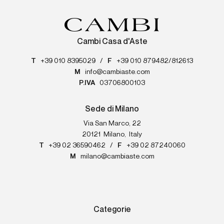
Cambi Casa d'Aste
T
+39 010 8395029
/
F
+39 010 879482/812613
M
info@cambiaste.com
P.IVA
03706800103
Sede di Milano
Via San Marco, 22
20121
Milano
,
Italy
T
+39 02 36590462
/
F
+39 02 87240060
M
milano@cambiaste.com
Categorie