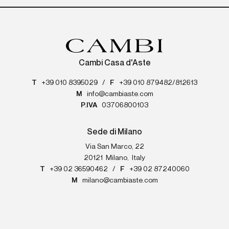
Cambi Casa d'Aste
T
+39 010 8395029
/
F
+39 010 879482/812613
M
info@cambiaste.com
P.IVA
03706800103
Sede di Milano
Via San Marco, 22
20121
Milano
,
Italy
T
+39 02 36590462
/
F
+39 02 87240060
M
milano@cambiaste.com