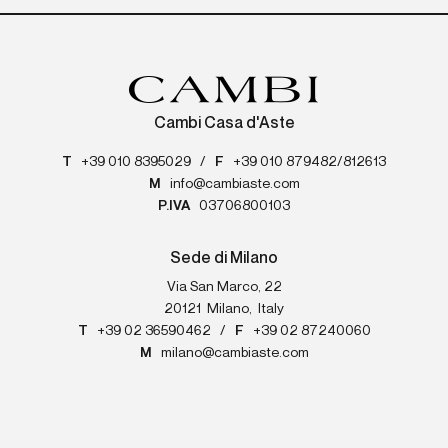
Cambi Casa d'Aste
T
+39 010 8395029
/
F
+39 010 879482/812613
M
info@cambiaste.com
P.IVA
03706800103
Sede di Milano
Via San Marco, 22
20121
Milano
,
Italy
T
+39 02 36590462
/
F
+39 02 87240060
M
milano@cambiaste.com