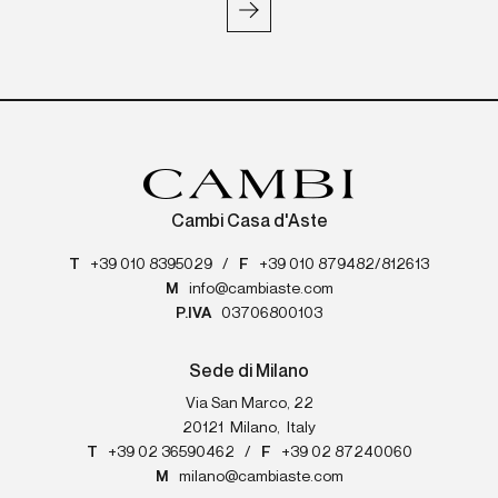
Cambi Casa d'Aste
T
+39 010 8395029
/
F
+39 010 879482/812613
M
info@cambiaste.com
P.IVA
03706800103
Sede di Milano
Via San Marco, 22
20121
Milano
,
Italy
T
+39 02 36590462
/
F
+39 02 87240060
M
milano@cambiaste.com