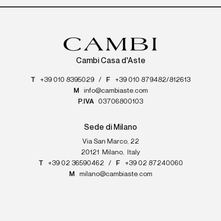
Cambi Casa d'Aste
T
+39 010 8395029
/
F
+39 010 879482/812613
M
info@cambiaste.com
P.IVA
03706800103
Sede di Milano
Via San Marco, 22
20121
Milano
,
Italy
T
+39 02 36590462
/
F
+39 02 87240060
M
milano@cambiaste.com