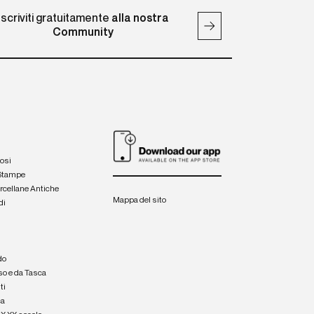
Iscriviti gratuitamente
alla nostra
Community
iosi
 Stampe
orcellane Antiche
Mappa del sito
di
a
e
do
so e da Tasca
ti
ca