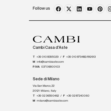
Follow us
Cambi Casa d'Aste
T
+39 010 8395029
/
F
+39 010 879482/812613
M
info@cambiaste.com
P.IVA
03706800103
Sede di Milano
Via San Marco, 22
20121
Milano
,
Italy
T
+39 02 36590462
/
F
+39 02 87240060
M
milano@cambiaste.com