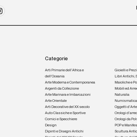
Categorie
Arti Primarie dell'Africa e
Gioielli e Prez
dell'Oceania
Libri Antichi,
Arte Moderna e Contemporanea
Maioliche e P
Argenti da Collezione
Mobili ed Arre
Arte Marinara e Imbarcazioni
Naturalia
Arte Orientale
Numismatic
Arti Decorative del XX secolo
Oggetti d'Art
Auto Classiche e Sportive
Orologi d'arre
Cornici e Specchiere
Orologi da Pol
Design
POP e Manifes
Dipinti e Disegni Antichi
Scultura Anti