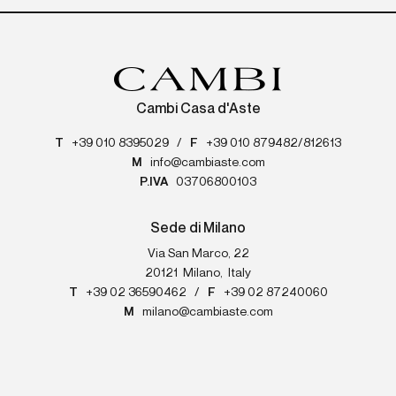
Cambi Casa d'Aste
T
+39 010 8395029
/
F
+39 010 879482/812613
M
info@cambiaste.com
P.IVA
03706800103
Sede di Milano
Via San Marco, 22
20121
Milano
,
Italy
T
+39 02 36590462
/
F
+39 02 87240060
M
milano@cambiaste.com