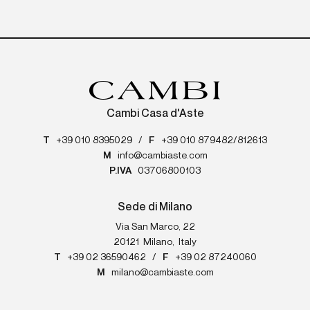
Cambi Casa d'Aste
T
+39 010 8395029
/
F
+39 010 879482/812613
M
info@cambiaste.com
P.IVA
03706800103
Sede di Milano
Via San Marco, 22
20121
Milano
,
Italy
T
+39 02 36590462
/
F
+39 02 87240060
M
milano@cambiaste.com