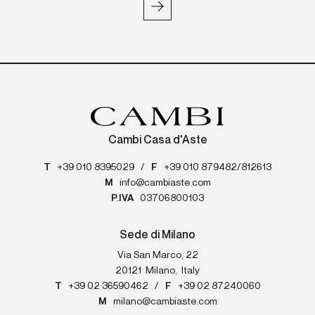
Cambi Casa d'Aste
T
+39 010 8395029
/
F
+39 010 879482/812613
M
info@cambiaste.com
P.IVA
03706800103
Sede di Milano
Via San Marco, 22
20121
Milano
,
Italy
T
+39 02 36590462
/
F
+39 02 87240060
M
milano@cambiaste.com