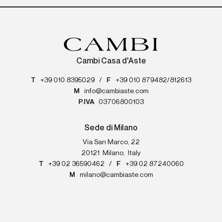
Cambi Casa d'Aste
T
+39 010 8395029
/
F
+39 010 879482/812613
M
info@cambiaste.com
P.IVA
03706800103
Sede di Milano
Via San Marco, 22
20121
Milano
,
Italy
T
+39 02 36590462
/
F
+39 02 87240060
M
milano@cambiaste.com