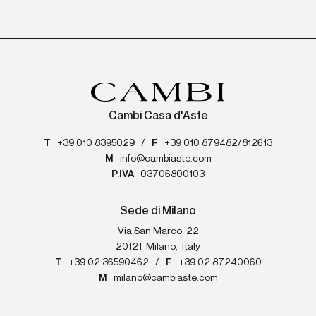
Cambi Casa d'Aste
T
+39 010 8395029
/
F
+39 010 879482/812613
M
info@cambiaste.com
P.IVA
03706800103
Sede di Milano
Via San Marco, 22
20121
Milano
,
Italy
T
+39 02 36590462
/
F
+39 02 87240060
M
milano@cambiaste.com