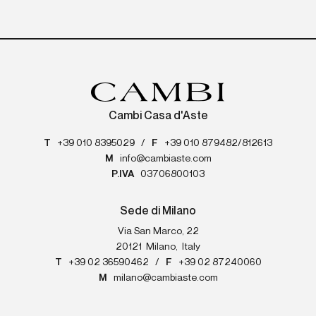
Cambi Casa d'Aste
T
+39 010 8395029
/
F
+39 010 879482/812613
M
info@cambiaste.com
P.IVA
03706800103
Sede di Milano
Via San Marco, 22
20121
Milano
,
Italy
T
+39 02 36590462
/
F
+39 02 87240060
M
milano@cambiaste.com