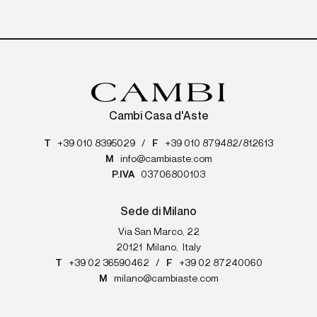
Cambi Casa d'Aste
T
+39 010 8395029
/
F
+39 010 879482/812613
M
info@cambiaste.com
P.IVA
03706800103
Sede di Milano
Via San Marco, 22
20121
Milano
,
Italy
T
+39 02 36590462
/
F
+39 02 87240060
M
milano@cambiaste.com