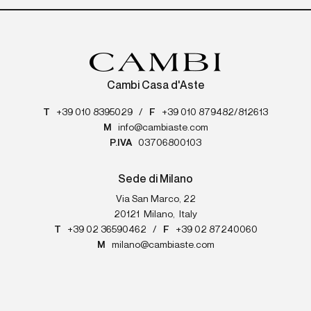
Cambi Casa d'Aste
T
+39 010 8395029
/
F
+39 010 879482/812613
M
info@cambiaste.com
P.IVA
03706800103
Sede di Milano
Via San Marco, 22
20121
Milano
,
Italy
T
+39 02 36590462
/
F
+39 02 87240060
M
milano@cambiaste.com