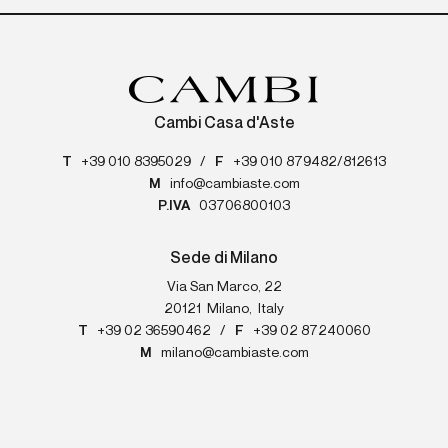
Cambi Casa d'Aste
T
+39 010 8395029
/
F
+39 010 879482/812613
M
info@cambiaste.com
P.IVA
03706800103
Sede di Milano
Via San Marco, 22
20121
Milano
,
Italy
T
+39 02 36590462
/
F
+39 02 87240060
M
milano@cambiaste.com