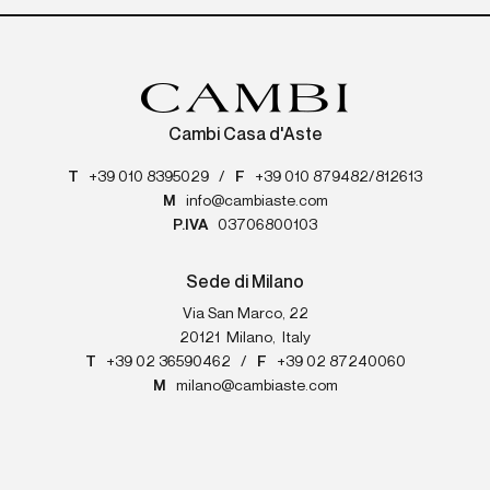
Cambi Casa d'Aste
T
+39 010 8395029
/
F
+39 010 879482/812613
M
info@cambiaste.com
P.IVA
03706800103
Sede di Milano
Via San Marco, 22
20121
Milano
,
Italy
T
+39 02 36590462
/
F
+39 02 87240060
M
milano@cambiaste.com