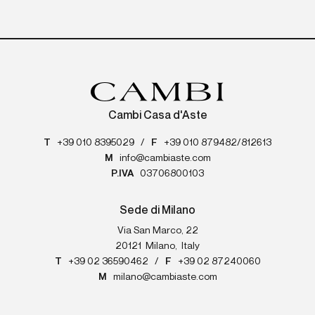
Cambi Casa d'Aste
T
+39 010 8395029
/
F
+39 010 879482/812613
M
info@cambiaste.com
P.IVA
03706800103
Sede di Milano
Via San Marco, 22
20121
Milano
,
Italy
T
+39 02 36590462
/
F
+39 02 87240060
M
milano@cambiaste.com