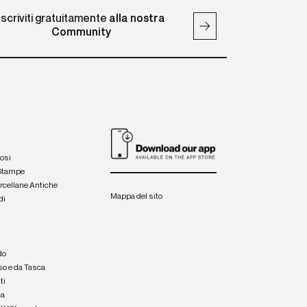
Iscriviti gratuitamente
alla nostra
Community
iosi
 Stampe
orcellane Antiche
Mappa del sito
di
a
e
do
so e da Tasca
ti
ca