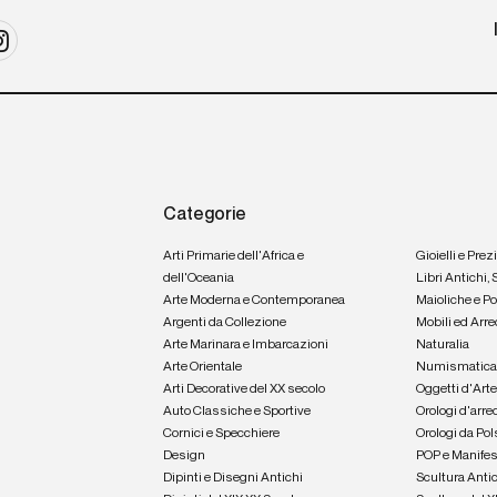
Categorie
Arti Primarie dell'Africa e
Gioielli e Prez
dell'Oceania
Libri Antichi,
Arte Moderna e Contemporanea
Maioliche e P
Argenti da Collezione
Mobili ed Arre
Arte Marinara e Imbarcazioni
Naturalia
Arte Orientale
Numismatic
Arti Decorative del XX secolo
Oggetti d'Art
Auto Classiche e Sportive
Orologi d'arre
Cornici e Specchiere
Orologi da Pol
Design
POP e Manifes
Dipinti e Disegni Antichi
Scultura Anti