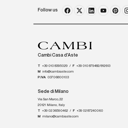
Follow us
Cambi Casa d'Aste
T
+39 010 8395029
/
F
+39 010 879482/812613
M
info@cambiaste.com
P.IVA
03706800103
Sede di Milano
Via San Marco, 22
20121
Milano
,
Italy
T
+39 02 36590462
/
F
+39 02 87240060
M
milano@cambiaste.com