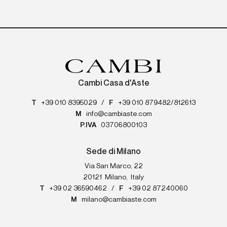
Cambi Casa d'Aste
T
+39 010 8395029
/
F
+39 010 879482/812613
M
info@cambiaste.com
P.IVA
03706800103
Sede di Milano
Via San Marco, 22
20121
Milano
,
Italy
T
+39 02 36590462
/
F
+39 02 87240060
M
milano@cambiaste.com