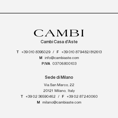
Cambi Casa d'Aste
T
+39 010 8395029
/
F
+39 010 879482/812613
M
info@cambiaste.com
P.IVA
03706800103
Sede di Milano
Via San Marco, 22
20121
Milano
,
Italy
T
+39 02 36590462
/
F
+39 02 87240060
M
milano@cambiaste.com